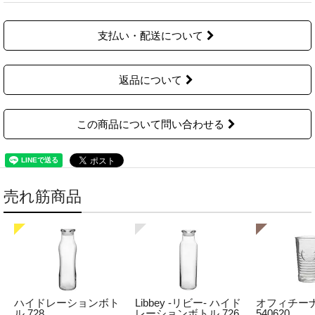
支払い・配送について
返品について
この商品について問い合わせる
売れ筋商品
ハイドレーションボト
Libbey -リビー- ハイド
オフィチーナ
ル 728
レーションボトル 726
540620