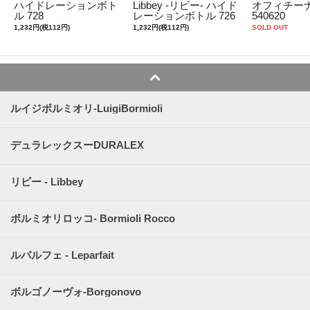
ハイドレーションボト
Libbey -リビー- ハイド
オフィチーナ
ル 728
レーションボトル 726
540620
1,232円(税112円)
1,232円(税112円)
SOLD OUT
ルイジボルミオリ-LuigiBormioli
デュラレックスーDURALEX
リビー - Libbey
ボルミオリロッコ- Bormioli Rocco
ルパルフェ - Leparfait
ボルゴノーヴォ-Borgonovo