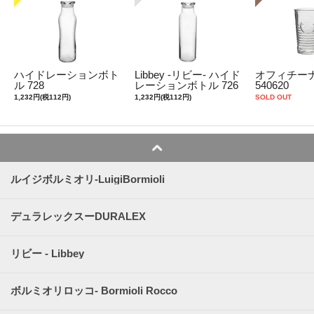
ハイドレーションボト
Libbey -リビー- ハイド
オフィチーナ
ル 728
レーションボトル 726
540620
1,232円(税112円)
1,232円(税112円)
SOLD OUT
ルイジボルミオリ-LuigiBormioli
デュラレックスーDURALEX
リビー - Libbey
ボルミオリロッコ- Bormioli Rocco