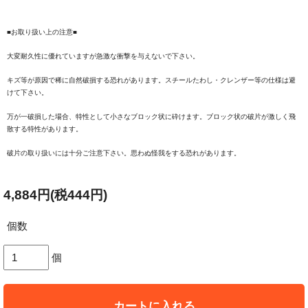
■お取り扱い上の注意■
大変耐久性に優れていますが急激な衝撃を与えないで下さい。
キズ等が原因で稀に自然破損する恐れがあります。スチールたわし・クレンザー等の仕様は避
けて下さい。
万が一破損した場合、特性として小さなブロック状に砕けます。ブロック状の破片が激しく飛
散する特性があります。
破片の取り扱いには十分ご注意下さい。思わぬ怪我をする恐れがあります。
4,884円(税444円)
個数
個
カートに入れる