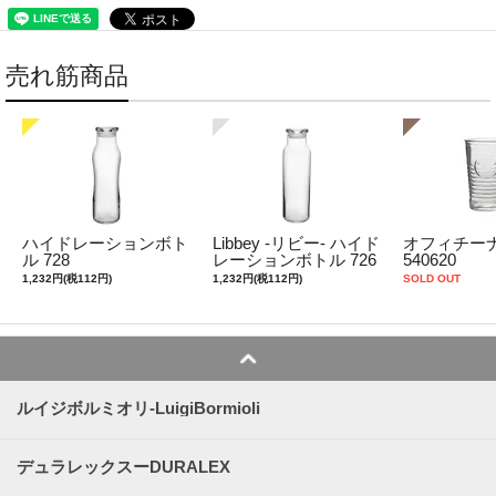
売れ筋商品
ハイドレーションボト
Libbey -リビー- ハイド
オフィチーナ
ル 728
レーションボトル 726
540620
1,232円(税112円)
1,232円(税112円)
SOLD OUT
ルイジボルミオリ-LuigiBormioli
デュラレックスーDURALEX