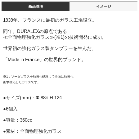
商品説明
イメージ
1939年、フランスに最初のガラス工場設立。
同年、DURALEXの原点である
≪全面物理強化ガラス≫(※1)の技術開発に成功。
世界初の強化ガラス製タンブラーを生んだ、
「Made in France」の世界的ブランド。
※1：ソーダガラスを熱強化処理にて全面に熱強化、
衝撃強化したガラスです。
●サイズ(mm)：Φ 88× H 124
●6個入
●容量：360cc
●素材：全面物理強化ガラス